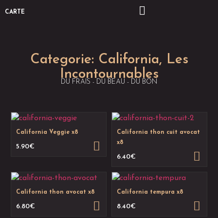
CARTE
Categorie:
California
,
Les
Incontournables
DU FRAIS - DU BEAU - DU BON
California Veggie x8
California thon cuit avocat
x8
5.90
€
6.40
€
California thon avocat x8
California tempura x8
6.80
€
8.40
€