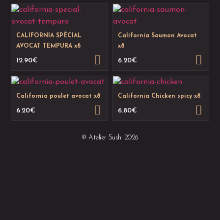
CALIFORNIA SPÉCIAL
California Saumon Avocat
AVOCAT TEMPURA x8
x8
12.90
€
6.20
€
California poulet avocat x8
California Chicken spicy x8
6.20
€
6.80
€
© Atelier Sushi 2026