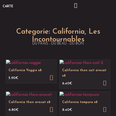
CARTE
Categorie:
California
,
Les
Incontournables
DU FRAIS - DU BEAU - DU BON
California Veggie x8
California thon cuit avocat
x8
5.90
€
6.40
€
California thon avocat x8
California tempura x8
6.80
€
8.40
€