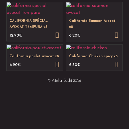
CALIFORNIA SPÉCIAL
California Saumon Avocat
AVOCAT TEMPURA x8
x8
12.90
€
6.20
€
California poulet avocat x8
California Chicken spicy x8
6.20
€
6.80
€
© Atelier Sushi 2026