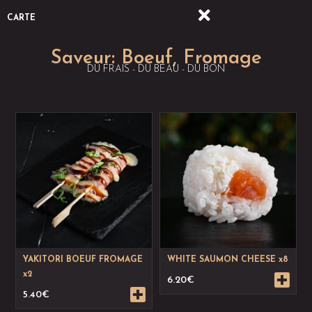
CARTE
Saveur:
Boeuf
,
Fromage
DU FRAIS - DU BEAU - DU BON
YAKITORI BOEUF FROMAGE
WHITE SAUMON CHEESE x8
x2
6.20
€
5.40
€