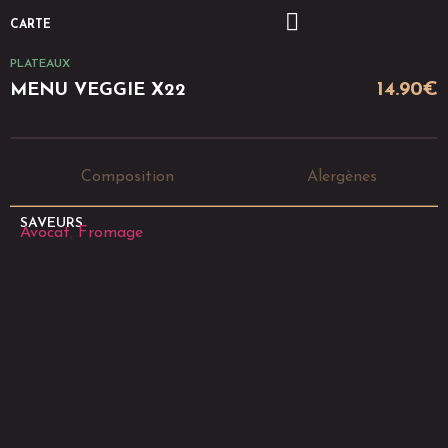
CARTE
PLATEAUX
14.90
€
MENU VEGGIE X22
Composition
Alergènes
SAVEURS
Avocat
,
Fromage