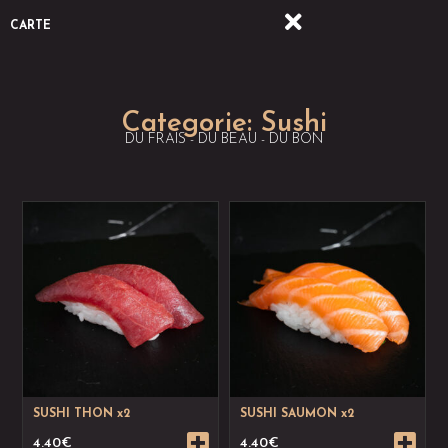
CARTE
Categorie:
Sushi
DU FRAIS - DU BEAU - DU BON
SUSHI THON x2
SUSHI SAUMON x2
4.40
€
4.40
€