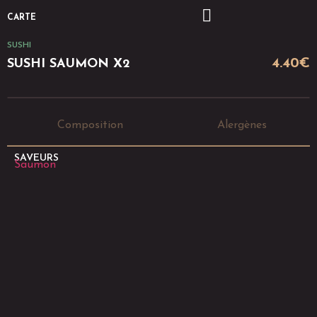
CARTE
SUSHI
4.40
€
SUSHI SAUMON X2
Composition
Alergènes
SAVEURS
Saumon