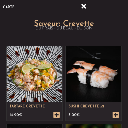
CARTE
Saveur:
Crevette
DU FRAIS - DU BEAU - DU BON
TARTARE CREVETTE
SUSHI CREVETTE x2
14.90
€
5.00
€