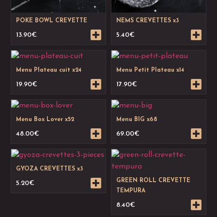
POKE BOWL CREVETTE
NEMS CREVETTES x3
13.90
€
5.40
€
Menu Plateau cuit x24
Menu Petit Plateau x14
19.90
€
17.90
€
Menu Box Lover x52
Menu BIG x68
48.00
€
69.00
€
GYOZA CREVETTES x3
GREEN ROLL CREVETTE
5.20
€
TEMPURA
8.40
€