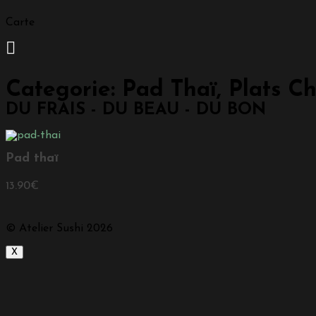
Carte
Categorie:
Pad Thaï
,
Plats C
DU FRAIS - DU BEAU - DU BON
Pad thaï
13.90
€
© Atelier Sushi 2026
X