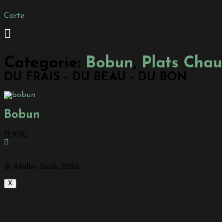
Carte
Categorie:
Bobun
,
Plats Cha
DU FRAIS - DU BEAU - DU BON
Bobun
13.90
€
© Atelier Sushi 2026
X