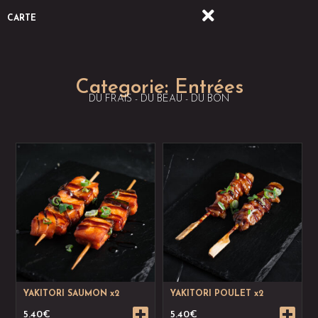
CARTE
Categorie:
Entrées
DU FRAIS - DU BEAU - DU BON
YAKITORI SAUMON x2
YAKITORI POULET x2
5.40
€
5.40
€